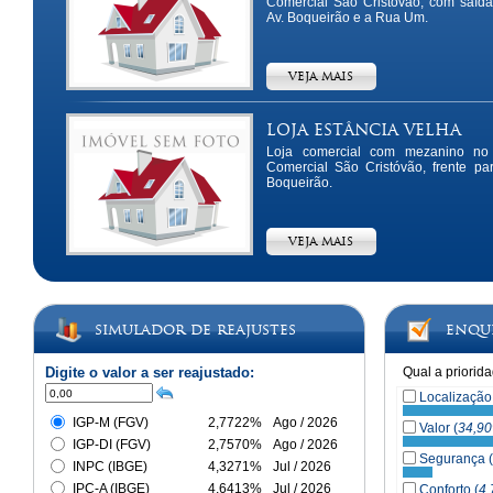
Comercial São Cristóvão, com saída
Av. Boqueirão e a Rua Um.
VEJA MAIS
Loja Estância Velha
Loja comercial com mezanino no
Comercial São Cristóvão, frente pa
Boqueirão.
VEJA MAIS
Simulador de Reajustes
Enqu
Digite o valor a ser reajustado:
Qual a priorid
Localização
IGP-M (FGV)
2,7722%
Ago / 2026
Valor (
34,90
IGP-DI (FGV)
2,7570%
Ago / 2026
Segurança (
INPC (IBGE)
4,3271%
Jul / 2026
IPC-A (IBGE)
4,6413%
Jul / 2026
Conforto (
4,